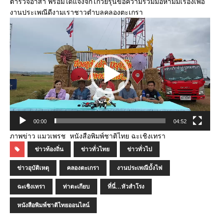
ตำรวจอาสา พร้อมได้แจ้งจิ๊กโก๋วัยรุ่นขอความร่วมมือห้ามมีเรื่องเพื่อ
งานประเพณีดีงามเราชาวตำบลคลองตะเกรา
ตัว
เล่น
ไฟล์
วิดีโอ
00:00
04:52
ภาพข่าว แมวเพรช หนังสือพิมพ์ชาติไทย ฉะเชิงเทรา
ข่าวท้องถิ่น
ข่าวทั่วไทย
ข่าวทั่วไป
ข่าวอุบัติเหตุ
คลองตะเกรา
งานประเพณีบั้งไฟ
ฉะเชิงเทรา
ท่าตะเกียบ
ที่นี่...หัวสำโรง
หนังสือพิมพ์ชาติไทยออนไลน์