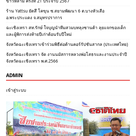
ข้าวหลาม ครั้งที่ 21 ประจำปี 2567
ร้าน Yattsu ยัตสึ โคขุน ซ.สยามพัฒนา 6 ต.บางหัวเสือ
อ.พระประแดง จ.สมุทรปราการ
ฉะเชิงเทรา สท.รักษ์ ใจบุญนำทีมสวมบทลุงซานต้า ลุยแจกของเด็ก
และผู้พิการส่งท้ายปีเก่าต้อนรับปีใหม่
จังหวัดฉะเชิงเทราเข้าร่วมพิธีต่อต้านคอร์รัปชันสากล (ประเทศไทย)
จังหวัดฉะเชิงเทรา จัด งานนมัสการหลวงพ่อโสธรและงานประจำปี
จังหวัดฉะเชิงเทรา พ.ศ.2566
ADMIN
เข้าสู่ระบบ