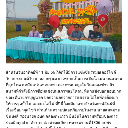
สำหรับวันอาทิตย์ที่ 11 มิย 66 ก็จัดให้มีการแข่งขันรถมอเตอร์ไซค์
วิบาก รภยนต์วิบาก หลายรุ่นมาก เพราะเป็นการเปิดโอเพ่น บนสนาม
ที่สุดโหด สุดมันแน่นอนหากจะมองภาพมุมสูงในวันแถลงข่าว ผิว
สนามที่กำลังมีการซ้อมแข่งบนสภาพลุยโคลน ที่นักแข่งบอกชอบมาก
ขณะที่นายกฯบุญนาค บอกว่านอกจากการแข่งรถ ไฮไลท์คงต้องยก
ให้การจุดบั้งไฟ และตะไลไฟ ที่ปีนี้ก็จะมีมาจากขังหวัดกาฬสินธ์ที่
เรื่องชื่อมาจุดโชว์ ส่วนด้านความปลอดภัยภายในงาน นายสมหมาย
ชินหงส์ รองนายก อบต.คลองตะเกรา ยืนยันในความพร้อมของการ
ร่วมมือทุกฝ่าย ตำรวจ สภ.ท่าตะเกียบ ทหารพรานที่1306 อปพร