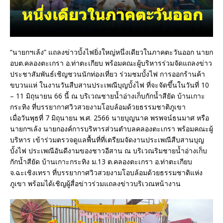
“นายกฯเล้ง” แถลงข่าวบั้งไฟยิ่งใหญ่หนึ่งเดียวในภาคตะวันออก นายก
อบต.คลองตะเกรา อ.ท่าตะเกียบ พร้อมคณะผู้บริหารร่วมจัดแถลงข่าว
ประชาสัมพันธ์เชิญชวนนักท่องเที่ยว ร่วมชมบั้งไฟ การออกร้านค้า
ขบวนแห่ ในงานวันสืบสานประเพณีบุญบั้งไฟ ที่จะจัดขึ้นในวันที่ 10
– 11 มิถุนายน 66 นี้ ณ บริเวณชายน้ำอ่างเก็บกักน้ำสียัด บ้านเกาะ
กระทิง ที่บรรยากาศวิวสวยงามโอบล้อมด้วยธรรมชาติภูเขา
เมื่อวันพุธที่ 7 มิถุนายน พ.ศ. 2566 นายบุญนาค พรพจน์ธนมาศ หรือ
นายกฯเล้ง นายกองค์การบริหารส่วนตำบลคลองตะเกรา พร้อมคณะผู้
บริหาร เข้าร่วมตรวจดูแลพื้นที่ที่เตรียมจัดงานประเพณีสืบสานบุญ
บั้งไฟ ประเพณีอันดีงามของชาวอีสาน ณ บริเวณริมชายน้ำอ่างเก็บ
กักน้ำสียัด บ้านเกาะกระทิง ม.13 ต.คลองตะเกรา อ.ท่าตะเกียบ
จ.ฉะเชิงเทรา ที่บรรยากาศวิวสวยงามโอบล้อมด้วยธรรมชาติแห่ง
ภูเขา พร้อมได้เชิญผู้สื่อข่าวร่วมแถลงข่าวบริเวณหน้างาน