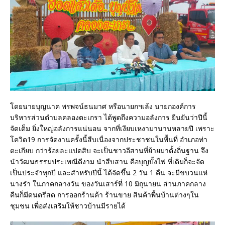
โดยนายบุญนาค พรพจน์ธนมาศ หรือนายกฯเล้ง นายกองค์การ
บริหารส่วนตำบลคลองตะเกรา ได้พูดถึงความอลังการ ยืนยันว่าปีนี้
จัดเต็ม ยิ่งใหญ่อลังการแน่นอน จากที่เงียบเหงามานานหลายปี เพราะ
โควิด19 การจัดงานครั้งนี้สืบเนื่องจากประชาชนในพื้นที่ อำเภอท่า
ตะเกียบ กว่าร้อยละแปดสิบ จะเป็นชาวอีสานที่ย้ายมาตั้งถิ่นฐาน จึง
นำวัฒนธรรมประเพณีดีงาม นำสืบสาน คือบุญบั้งไฟ ที่เดิมก็จะจัด
เป็นประจำทุกปี และสำหรับปีนี้ ได้จัดขึ้น 2 วัน 1 คืน จะมีขบวนแห่
นางรำ ในภาคกลางวัน ของวันเสาร์ที่ 10 มิถุนายน ส่วนภาคกลาง
คืนก็มีดนตรีสด การออกร้านค้า ร้านขาย สินค้าพื้นบ้านต่างๆใน
ชุมชน เพื่อส่งเสริมให้ชาวบ้านมีรายได้