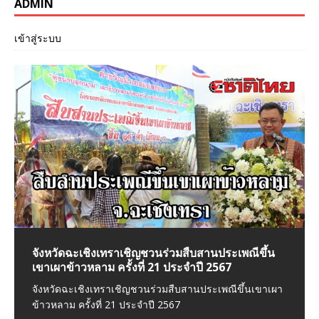
ADMIN
เข้าสู่ระบบ
จังหวัดฉะเชิงเทราเชิญชวนร่วมสืบสานประเพณีขึ้น
ร้าน Yattsu ยัตสึ โคขุน ซ.สยามพัฒนา 6 ต.บางหัว
ฉะเชิงเทรา สท.รักษ์ ใจบุญนำทีมสวมบทลุงซานต้า ลุย
จังหวัดฉะเชิงเทราเข้าร่วมพิธีต่อต้านคอร์รัปชันสากล
เขาเผาข้าวหลาม ครั้งที่ 21 ประจำปี 2567
เสือ อ.พระประแดง จ.สมุทรปราการ
แจกของเด็กและผู้พิการส่งท้ายปีเก่าต้อนรับปีใหม่
(ประเทศไทย)
จังหวัดฉะเชิงเทราเชิญชวนร่วมสืบสานประเพณีขึ้นเขาเผา
หนังสือพิมพ์ชาติไทยออนไล พาชิม Yattsu ยัตสึ โคขุน ร้าน
ฉะเชิงเทรา สท.รักษ์ ใจบุญนำทีมสวมบทลุงซานต้า ลุยแจก
วันนี้ 8 ธันวาคม 66 เวลา 09.30 น. ที่ ห้องประชุมมรุพงษ์ศิริ
ข้าวหลาม ครั้งที่ 21 ประจำปี 2567
เปิด 10:00-20:30 น. บริการห้องแอร์เย็นๆ อาหารอ
ของเด็กและผู้พิการส่งท้ายปีเก่าต้อนรับปีใหม่
พัฒน์ ชั้น4 ศาลากลางจังหวัดฉะเชิงเทรา นาง