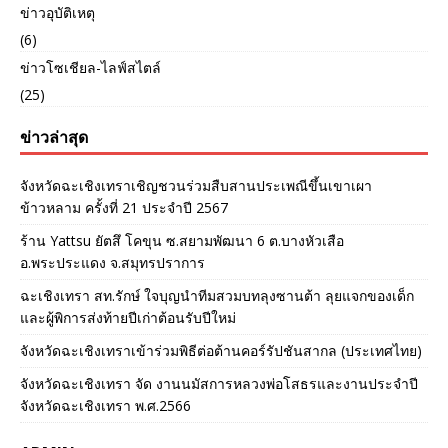
ข่าวอุบัติเหตุ
(6)
ข่าวโซเชียล-ไลฟ์สไตล์
(25)
ข่าวล่าสุด
จังหวัดฉะเชิงเทราเชิญชวนร่วมสืบสานประเพณีขึ้นเขาเผา
ข้าวหลาม ครั้งที่ 21 ประจำปี 2567
ร้าน Yattsu ยัตสึ โคขุน ซ.สยามพัฒนา 6 ต.บางหัวเสือ
อ.พระประแดง จ.สมุทรปราการ
ฉะเชิงเทรา สท.รักษ์ ใจบุญนำทีมสวมบทลุงซานต้า ลุยแจกของเด็ก
และผู้พิการส่งท้ายปีเก่าต้อนรับปีใหม่
จังหวัดฉะเชิงเทราเข้าร่วมพิธีต่อต้านคอร์รัปชันสากล (ประเทศไทย)
จังหวัดฉะเชิงเทรา จัด งานนมัสการหลวงพ่อโสธรและงานประจำปี
จังหวัดฉะเชิงเทรา พ.ศ.2566