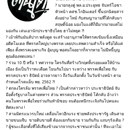
? นายกลุงตู่ พล.อ.ประยุทธ จันทร์โอชา
หัวหน้า คสช.โกอินเตอร์ ขึ้นปกนิตยสาร
ดังอย่าง ไทม์ กับสมญานามที่ได้กลับมา
สฤษดิ์น้อย มองในแง่ดีก็มีมากมายแต่ไม่
มองกัน เล่นเอานักประชาธิปไตย ฮาไม่หยุด ?!
? เม้าท์กันมันส์ปาก พลังดูด จะสร้างอานุภาพให้พรรคเข้มแข็งเหมือน
อดีตโมเดล ที่พรรคใหญ่บางพรรค เคยประสพความสำเร็จ หรือได้แค่
เพียง ตั้งพรรคเฉพาะกิจ อุ้มบุญ พอสมใจอยากก็จากหาย ไม่มีหนี้บุญ
คุณต้องทดแทน !
? ร่วม 10 ปี หรือ 1 ทศวรรษ ใครกันที่สร้างวิกฤตทิ้งรอยแผลให้บ้าน
เมือง ยังเป็นวิวาทะเดือด โยนกันไปมา ระหว่าง พรรคเพื่อไทย กับ
พรรคประชา ธิปัตย์ อาจลากยาว ถึงวันเลือกตั้ง ในวันข้างหน้า ตาม
กำหนดโรดแม็บ พย. 2562 ?!
? ตกลงใครล้ม พรรคเพื่อไทย ? เป็นคำกล่าวหาว่า ประชาธิปัตย์ จับ
มือตั้งรัฐบาลในค่ายทหาร ส่วน พรรคประชาธิปัตย์ โต้กลับ อ้างว่า
คนในพรรคเพื่อไทยร่วมกันทำมิชอบ จนต้องหนีกระเจิงกันไปคนละ
ทิศละทาง !
? สามมิตรแนวรบใหม่ เคลื่อนไหวอีกแรง ช่วยพลังประชารัฐ เดินสาย
ขายขนมจีบ ขายดิบขายดี ต้องแยกกันขาย รวมกันกิน แถบๆรังเดิม ?
? ผู้ชนะเลือกตั้งที่ได้เสียงข้างมากจากประชาชนเท่านั้น ! ทีจะเอาไม่