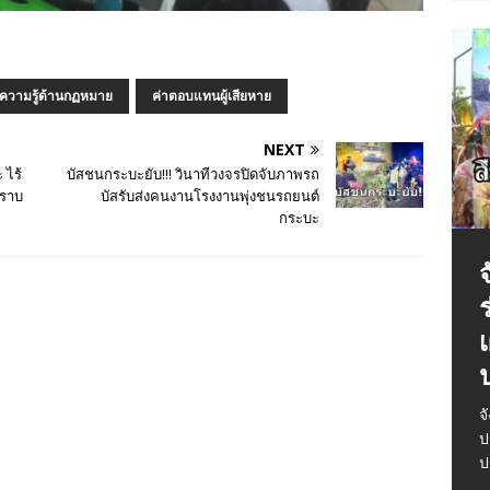
)
ความรู้ด้านกฏหมาย
ค่าตอบแทนผู้เสียหาย
NEXT
 ไร้
บัสชนกระบะยับ!!! วินาทีวงจรปิดจับภาพรถ
ทราบ
บัสรับส่งคนงานโรงงานพุ่งชนรถยนต์
กระบะ
เ
ท
ว
ป
จ
ห
ฉ
จ
ป
ย
ซ
ป
ห
ต