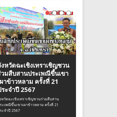
จังหวัดฉะเชิงเทราเชิญชวน
ร้าน Yattsu ยัตสึ โคขุน
ฉะเชิงเทรา สท.รักษ์ ใจบุญ
จังหวัดฉะเชิงเทราเข้าร่วม
ร่วมสืบสานประเพณีขึ้นเขา
ซ.สยามพัฒนา 6 ต.บางหัว
นำทีมสวมบทลุงซานต้า ลุย
พิธีต่อต้านคอร์รัปชันสากล
ผาข้าวหลาม ครั้งที่ 21
เสือ อ.พระประแดง
แจกของเด็กและผู้พิการส่ง
(ประเทศไทย)
ประจำปี 2567
จ.สมุทรปราการ
้ายปีเก่าต้อนรับปีใหม่
ันนี้ 8 ธันวาคม 66 เวลา 09.30 น. ที่ ห้อง
ระชุมมรุพงษ์ศิริพัฒน์ ชั้น4 ศาลากลาง
ังหวัดฉะเชิงเทราเชิญชวนร่วมสืบสาน
นังสือพิมพ์ชาติไทยออนไล พาชิม Yattsu
ะเชิงเทรา สท.รักษ์ ใจบุญนำทีมสวมบทลุง
ังหวัดฉะเชิงเทรา นาง
ระเพณีขึ้นเขาเผาข้าวหลาม ครั้งที่ 21
ัตสึ โคขุน ร้านเปิด 10:00-20:30 น. บริการ
านต้า ลุยแจกของเด็กและผู้พิการส่งท้ายปีเก่า
ระจำปี 2567
้องแอร์เย็นๆ อาหารอ
้อนรับปีใหม่