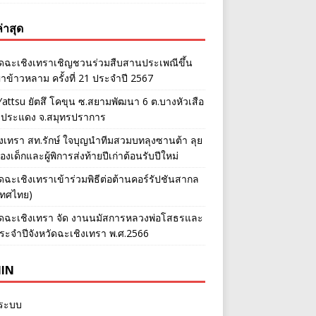
่าสุด
ัดฉะเชิงเทราเชิญชวนร่วมสืบสานประเพณีขึ้น
าข้าวหลาม ครั้งที่ 21 ประจำปี 2567
Yattsu ยัตสึ โคขุน ซ.สยามพัฒนา 6 ต.บางหัวเสือ
ะประแดง จ.สมุทรปราการ
งเทรา สท.รักษ์ ใจบุญนำทีมสวมบทลุงซานต้า ลุย
งเด็กและผู้พิการส่งท้ายปีเก่าต้อนรับปีใหม่
ัดฉะเชิงเทราเข้าร่วมพิธีต่อต้านคอร์รัปชันสากล
เทศไทย)
ัดฉะเชิงเทรา จัด งานนมัสการหลวงพ่อโสธรและ
ะจำปีจังหวัดฉะเชิงเทรา พ.ศ.2566
IN
ู่ระบบ