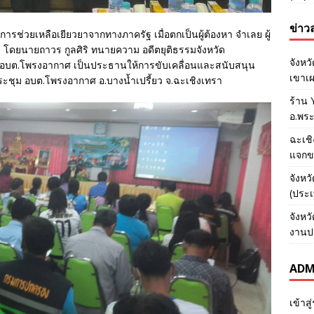
ข่าวล
ับการช่วยเหลือเยียวยาจากทางภาครัฐ เมื่อตกเป็นผู้ต้องหา จำเลย ผู้
ย โดยนายถาวร กูลศิริ ทนายความ อดีตยุติธรรมจังหวัด
จังหว
ก อบต.โพรงอากาศ เป็นประธานให้การขับเคลื่อนและสนับสนุน
เขาเผ
ระชุม อบต.โพรงอากาศ อ.บางน้ำเปรี้ยว จ.ฉะเชิงเทรา
ร้าน 
อ.พร
ฉะเชิ
แจกขอ
จังหว
(ประ
จังหว
งานปร
ADM
เข้าส