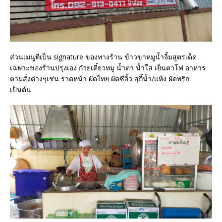
ส่วนเมนูที่เป็น signature ของทางร้าน ข้าวขาหมูน้ำจิ้มสูตรเด็ด
เฉพาะของร้านปรุงเอง ก๋วยเตี๋ยวหมู น้ำตา น้ำใส เย็นตาโฟ อาหาร
ตามสั่งต่างๆเช่น ราดหน้า ผัดไทย ผัดซีอิ้ว สุกี้น้ำ/แห้ง ผัดพริก
เป็นต้น