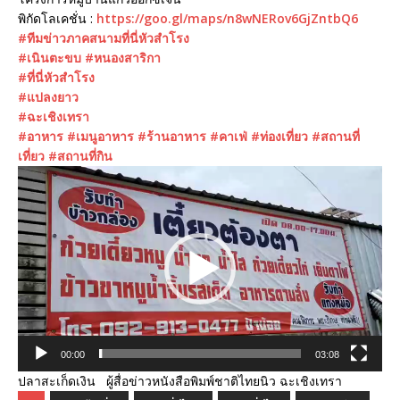
พิกัดโลเคชั่น :
https://goo.gl/maps/n8wNERov6GjZntbQ6
#ทีมข่าวภาคสนามที่นี่หัวสำโรง
#เนินตะขบ
#หนองสาริกา
#ที่นี่หัวสำโรง
#แปลงยาว
#ฉะเชิงเทรา
#อาหาร
#เมนูอาหาร
#ร้านอาหาร
#คาเฟ่
#ท่องเที่ยว
#สถานที่
เที่ยว
#สถานที่กิน
ตัว
เล่น
ไฟล์
วิดีโอ
00:00
03:08
ปลาสะเก็ดเงิน ผู้สื่อข่าวหนังสือพิมพ์ชาติไทยนิว ฉะเชิงเทรา