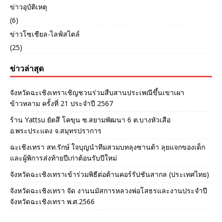
ข่าวอุบัติเหตุ
(6)
ข่าวโซเชียล-ไลฟ์สไตล์
(25)
ข่าวล่าสุด
จังหวัดฉะเชิงเทราเชิญชวนร่วมสืบสานประเพณีขึ้นเขาเผา
ข้าวหลาม ครั้งที่ 21 ประจำปี 2567
ร้าน Yattsu ยัตสึ โคขุน ซ.สยามพัฒนา 6 ต.บางหัวเสือ
อ.พระประแดง จ.สมุทรปราการ
ฉะเชิงเทรา สท.รักษ์ ใจบุญนำทีมสวมบทลุงซานต้า ลุยแจกของเด็ก
และผู้พิการส่งท้ายปีเก่าต้อนรับปีใหม่
จังหวัดฉะเชิงเทราเข้าร่วมพิธีต่อต้านคอร์รัปชันสากล (ประเทศไทย)
จังหวัดฉะเชิงเทรา จัด งานนมัสการหลวงพ่อโสธรและงานประจำปี
จังหวัดฉะเชิงเทรา พ.ศ.2566