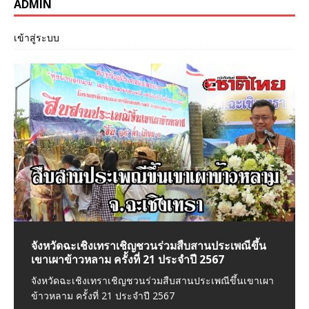
ADMIN
เข้าสู่ระบบ
จังหวัดฉะเชิงเทราเชิญชวนร่วมสืบสานประเพณีขึ้น
ร้าน Yattsu ยัตสึ โคขุน ซ.สยามพัฒนา 6 ต.บางหัว
ฉะเชิงเทรา สท.รักษ์ ใจบุญนำทีมสวมบทลุงซานต้า ลุย
จังหวัดฉะเชิงเทราเข้าร่วมพิธีต่อต้านคอร์รัปชันสากล
เขาเผาข้าวหลาม ครั้งที่ 21 ประจำปี 2567
เสือ อ.พระประแดง จ.สมุทรปราการ
แจกของเด็กและผู้พิการส่งท้ายปีเก่าต้อนรับปีใหม่
(ประเทศไทย)
จังหวัดฉะเชิงเทราเชิญชวนร่วมสืบสานประเพณีขึ้นเขาเผา
หนังสือพิมพ์ชาติไทยออนไล พาชิม Yattsu ยัตสึ โคขุน ร้าน
ฉะเชิงเทรา สท.รักษ์ ใจบุญนำทีมสวมบทลุงซานต้า ลุยแจก
วันนี้ 8 ธันวาคม 66 เวลา 09.30 น. ที่ ห้องประชุมมรุพงษ์ศิริ
ข้าวหลาม ครั้งที่ 21 ประจำปี 2567
เปิด 10:00-20:30 น. บริการห้องแอร์เย็นๆ อาหารอ
ของเด็กและผู้พิการส่งท้ายปีเก่าต้อนรับปีใหม่
พัฒน์ ชั้น4 ศาลากลางจังหวัดฉะเชิงเทรา นาง