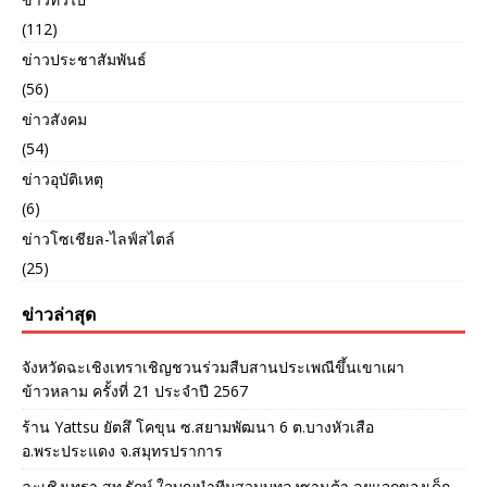
(112)
ข่าวประชาสัมพันธ์
(56)
ข่าวสังคม
(54)
ข่าวอุบัติเหตุ
(6)
ข่าวโซเชียล-ไลฟ์สไตล์
(25)
ข่าวล่าสุด
จังหวัดฉะเชิงเทราเชิญชวนร่วมสืบสานประเพณีขึ้นเขาเผา
ข้าวหลาม ครั้งที่ 21 ประจำปี 2567
ร้าน Yattsu ยัตสึ โคขุน ซ.สยามพัฒนา 6 ต.บางหัวเสือ
อ.พระประแดง จ.สมุทรปราการ
ฉะเชิงเทรา สท.รักษ์ ใจบุญนำทีมสวมบทลุงซานต้า ลุยแจกของเด็ก